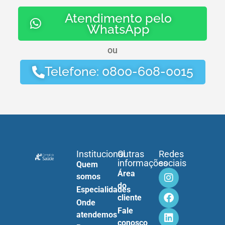
Atendimento pelo
WhatsApp
ou
Telefone: 0800-608-0015
Institucional
Outras
Redes
informações
sociais
Quem
Área
somos
do
Especialidades
cliente
Onde
Fale
atendemos
conosco