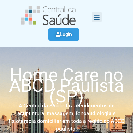
Login
Home Care no
ABCD Paulista
(SP)
A Central da Saúde faz atendimentos de
acupuntura, massagem, fonoaudiologia e
fisioterapia domiciliar em toda a região do ABCD
paulista.