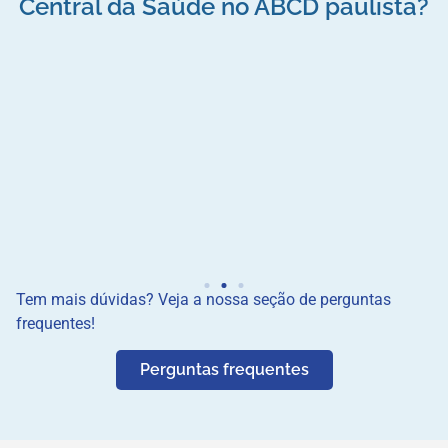
Central da Saúde no ABCD paulista?
De acordo com as suas necessidades e preferências,
indicamos o profissional na nossa base que tem o
melhor
fit
com o seu caso e esteja próximo à sua localização no
ABCD paulista
.
Tem mais dúvidas? Veja a nossa seção de
perguntas
frequentes
!
Perguntas frequentes