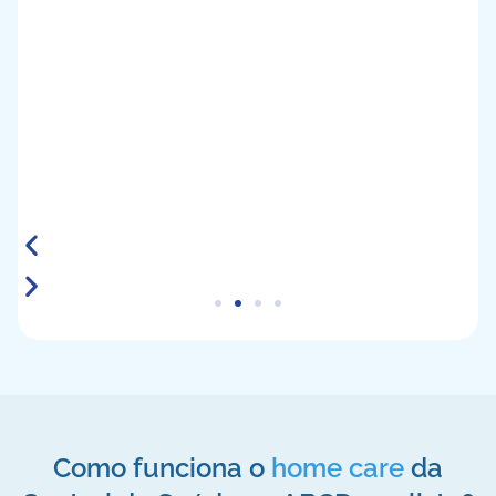
Fonoaudiología domiciliar
Com o serviço de fonoaudiologia domiciliar no ABCD
paulista, os pacientes podem tratar transtornos de
fala, linguagem, voz ou deglutição no ambiente que
se sentem mais seguros.
Como funciona o
home care
da